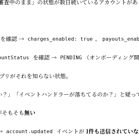
から審査中のまま」の状態が数日続いているアカウントが
ntを確認 →
、
charges_enabled: true
payouts_ena
を確認 →
（オンボーディング
ountStatus
PENDING
のアプリがそれを知らない状態。
るのか？」「イベントハンドラーが落ちてるのか？」と疑っ
がそもそも
無い
 →
イベントが
1件も送信されていな
account.updated