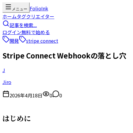
FolioInk
メニュー
ホーム
タグ
クリエイター
記事を検索...
ログイン
無料で始める
開発
stripe connect
Stripe Connect Webhookの落とし穴
J
Jiro
2026年4月18日
0
0
はじめに