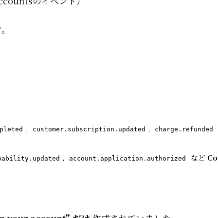
 accountsのイベント）
す
。
,
,
pleted
customer.subscription.updated
charge.refunded
,
など
Co
pability.updated
account.application.authorized