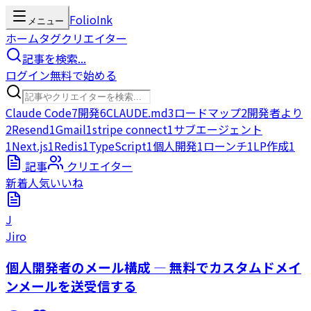
FolioInk
メニュー
ホーム
タグ
クリエイター
記事を検索...
ログイン
無料で始める
Claude Code
7
開発
6
CLAUDE.md
3
ロードマップ
2
開発者より
2
Resend
1
Gmail
1
stripe connect
1
サブエージェント
1
Next.js
1
Redis
1
TypeScript
1
個人開発
1
ローンチ
1
LP作成
1
記事
クリエイター
新着
人気
いいね
J
Jiro
個人開発者のメール構成 — 無料でカスタムドメイ
ンメールを送受信する